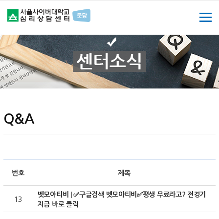
Q&A
번호
제목
벳모아티비 | ✅구글검색 벳모아티비✅평생 무료라고? 전경기
13
지금 바로 클릭