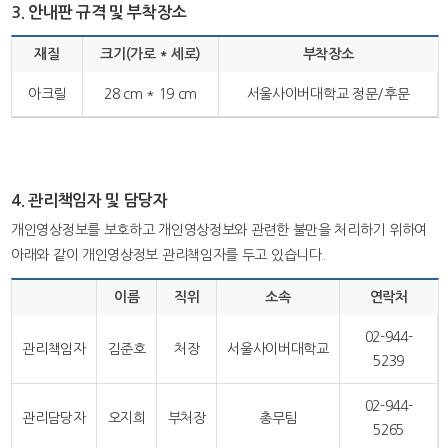
3. 안내판 규격 및 부착장소
재질
크기(가로 * 세로)
부착장소
아크릴
28 cm * 19 cm
서울사이버대학교 정문/후문
4. 관리책임자 및 담당자
개인영상정보를 보호하고 개인영상정보와 관련한 불만을 처리하기 위하여
아래와 같이 개인영상정보 관리책임자를 두고 있습니다.
이름
직위
소속
연락처
02-944-
관리책임자
김준호
처장
서울사이버대학교
5239
02-944-
관리담당자
오지희
부처장
총무팀
5265